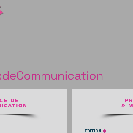
sdeCommunication
CE DE
P
&
ICATION
M
.
EDITION