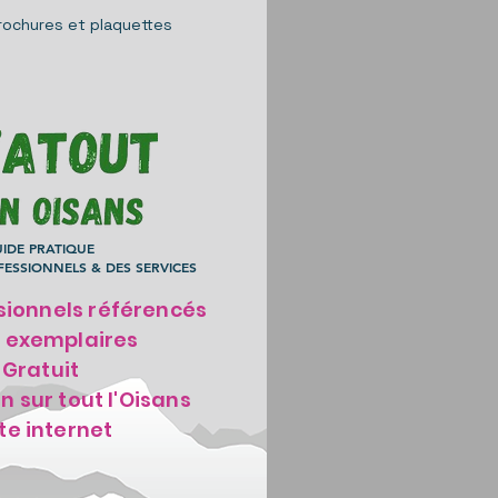
rochures et plaquettes
UIDE PRATIQUE
ESSIONNELS & DES SERVICES
sionnels référencés
0 exemplaires
Gratuit
on sur tout l'Oisans
ite internet