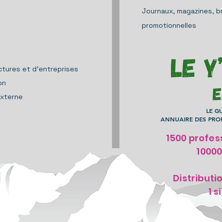
J
ournaux, magazines,
b
promotionnelles
ures et d'entreprises
on
externe
LE G
ANNUAIRE DES PROF
1500 profes
1000
Distributi
1 s